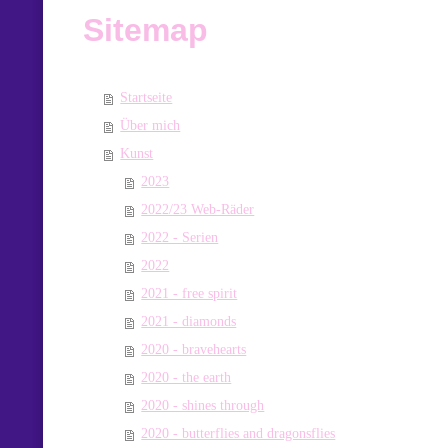
Sitemap
Startseite
Über mich
Kunst
2023
2022/23 Web-Räder
2022 - Serien
2022
2021 - free spirit
2021 - diamonds
2020 - bravehearts
2020 - the earth
2020 - shines through
2020 - butterflies and dragonsflies