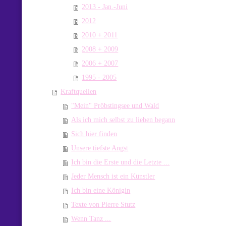
2013 - Jan.-Juni
2012
2010 + 2011
2008 + 2009
2006 + 2007
1995 - 2005
Kraftquellen
"Mein" Pröbstingsee und Wald
Als ich mich selbst zu lieben begann
Sich hier finden
Unsere tiefste Angst
Ich bin die Erste und die Letzte ...
Jeder Mensch ist ein Künstler
Ich bin eine Königin
Texte von Pierre Stutz
Wenn Tanz ...